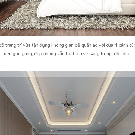
đồ trang trí vừa tận dụng không gian để quần áo với cửa 4 cánh cù
nên gọn gàng, đẹp nhưng vẫn toát lên vẻ sang trọng, độc đáo.