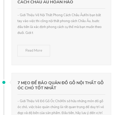
CÁCH CHÂU ÂU HOÀN HẢO
- Giới Thiệu Về Nội Thất Phong Cách Châu ÂuKhi bạn bắt
tay vào việc thi công nội thất phong cách Châu Âu, bước
đầu tiên là xác định phong cách cụ thể mà bạn muốn theo
đuổi. Giới t
Read More
7 MẸO ĐỂ BẢO QUẢN ĐỒ GỖ NỘI THẤT GỖ
ÓC CHÓ TỐT NHẤT
- Giới Thiệu Về Đồ Gỗ Óc ChóKhi sở hữu những món đồ gỗ
óc chó, việc bảo quản chúng là rất quan trọng để duy trì vẻ
đẹp và độ bền của sản phẩm. Đầu tiên, hãy lưu ý đến vị trí