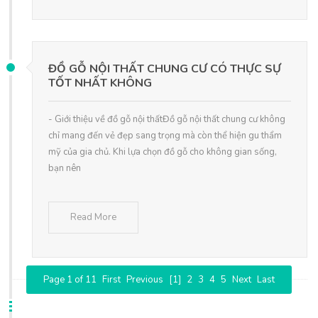
ĐỒ GỖ NỘI THẤT CHUNG CƯ CÓ THỰC SỰ
TỐT NHẤT KHÔNG
- Giới thiệu về đồ gỗ nội thấtĐồ gỗ nội thất chung cư không
chỉ mang đến vẻ đẹp sang trọng mà còn thể hiện gu thẩm
mỹ của gia chủ. Khi lựa chọn đồ gỗ cho không gian sống,
bạn nên
Read More
Page 1 of 11
First
Previous
[1]
2
3
4
5
Next
Last