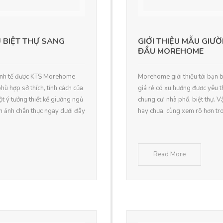
 BIỆT THỰ SANG
GIỚI THIỆU MẪU GI
ĐẦU MOREHOME
tinh tế được KTS Morehome
Morehome giới thiệu tới bạn 
 phù hợp sở thích, tính cách của
giá rẻ có xu hướng đươc yêu 
t ý tưởng thiết kế giường ngủ
chung cư, nhà phố, biệt thự.
 ảnh chân thực ngay dưới đây
hay chưa, cùng xem rõ hơn tro
Read More