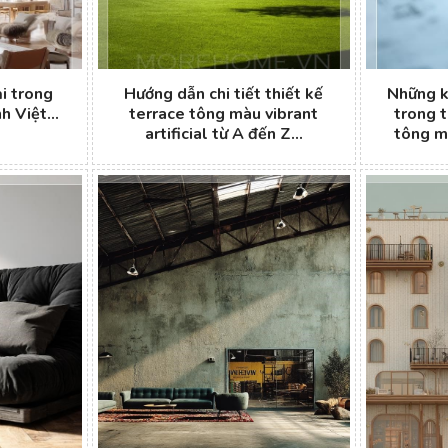
i trong
Hướng dẫn chi tiết thiết kế
Những k
 Việt...
terrace tông màu vibrant
trong t
artificial từ A đến Z...
tông mà