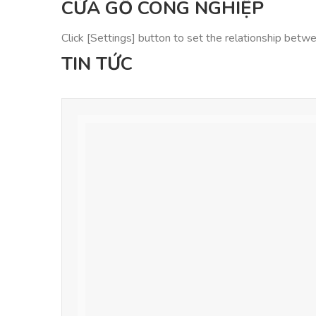
CỬA GỖ CÔNG NGHIỆP
Click [Settings] button to set the relationship bet
TIN TỨC