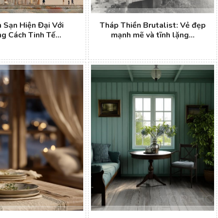
 Sạn Hiện Đại Với
Tháp Thiền Brutalist: Vẻ đẹp
g Cách Tinh Tế...
mạnh mẽ và tĩnh lặng...