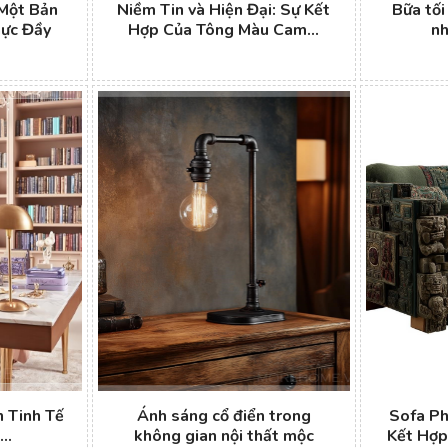
 Một Bản
Niềm Tin và Hiện Đại: Sự Kết
Bữa tối
ực Đầy
Hợp Của Tông Màu Cam...
nh
 Tinh Tế
Ánh sáng cổ điển trong
Sofa Ph
..
không gian nội thất mộc
Kết Hợp