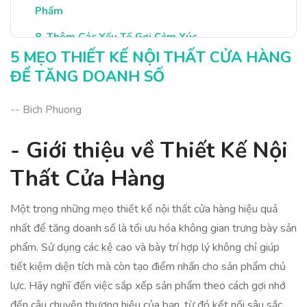
Phẩm
Thêm Các Yếu Tố Gợi Cảm Xúc
5 MẸO THIẾT KẾ NỘI THẤT CỬA HÀNG
Kết Luận: Thiết Kế Để Tăng Doanh Số
ĐỂ TĂNG DOANH SỐ
-- Bich Phuong
- Giới thiệu về Thiết Kế Nội
Thất Cửa Hàng
Một trong những mẹo thiết kế nội thất cửa hàng hiệu quả
nhất để tăng doanh số là tối ưu hóa không gian trưng bày sản
phẩm. Sử dụng các kệ cao và bày trí hợp lý không chỉ giúp
tiết kiệm diện tích mà còn tạo điểm nhấn cho sản phẩm chủ
lực. Hãy nghĩ đến việc sắp xếp sản phẩm theo cách gợi nhớ
đến câu chuyện thương hiệu của bạn, từ đó kết nối sâu sắc